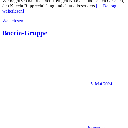
Wir begrüßen natürlich den Heiligen Nikolaus und seinen Gesellen,
den Knecht Rupprecht! Jung und alt und besonders
[… Beitrag
weiterlesen]
Weiterlesen
Boccia-Gruppe
15. Mai 2024
hermanns