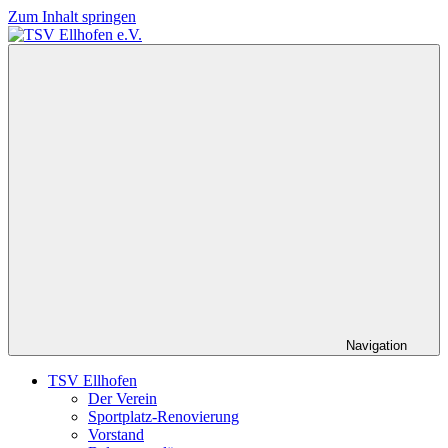
Zum Inhalt springen
TSV
…
Ellhofen
sportlich
e.V.
im
Westallgäu
Navigation
TSV Ellhofen
Der Verein
Sportplatz-Renovierung
Vorstand